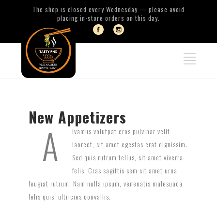
The shop is closed every Wednesday — please avoid
placing in-store orders on this day.
New Appetizers
A
ivamus volutpat eros pulvinar velit
laoreet, sit amet egestas erat dignissim.
Sed quis rutrum tellus, sit amet viverra
felis. Cras sagittis sem sit amet urna
feugiat rutrum. Nam nulla ipsum, venenatis malesuada
felis quis, ultricies convallis.